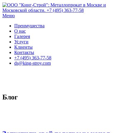
Перейти
к
содержанию
Меню
Преимущества
О нас
Галерея
Услуги
Клиенты
Контакты
+7 (495) 363-77-58
ds@king-stroy.com
Блог